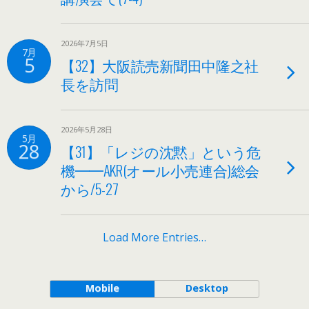
2026年7月5日
7月
5
【32】大阪読売新聞田中隆之社
長を訪問
2026年5月28日
5月
28
【31】「レジの沈黙」という危
機━━AKR(オール小売連合)総会
から/5-27
Load More Entries…
Mobile
Desktop