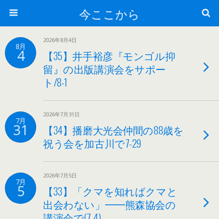
今ここから
2026年8月4日
8月
4
【35】井手裕彦『モンゴル抑
留』の出版講演会をサポー
ト/8-1
2026年7月31日
7月
31
【34】播磨大光会仲間の88歳を
祝う会を加古川で7-29
2026年7月5日
7月
5
【33】「クマを知ればクマと
出会わない」━━熊森協会の
講演会で(7-4)