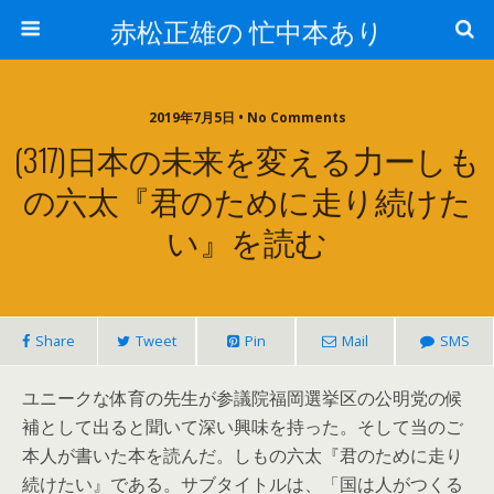
赤松正雄の 忙中本あり
2019年7月5日 • No Comments
(317)日本の未来を変える力ーしも
の六太『君のために走り続けた
い』を読む
Share
Tweet
Pin
Mail
SMS
ユニークな体育の先生が参議院福岡選挙区の公明党の候
補として出ると聞いて深い興味を持った。そして当のご
本人が書いた本を読んだ。しもの六太『君のために走り
続けたい』である。サブタイトルは、「国は人がつくる