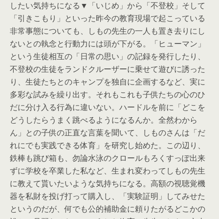
したい気持ちになる▼「いじめ」から「不登校」そして
「引きこもり」といった昨今の教育現場で起こっている
非常事態についても、しもの先生の一人も置き去りにし
ないとの執念と行動力には頭が下がる。「ヒューマン」
という生徒相互の「日常の思い」の記録を発行したり、
不登校の生徒をランドクルーザーに乗せて遊びに誘った
り、生徒たちとのキャンプを独自に企画するなど、実に
多彩な試みを繰り出す。それもこれも子供たちの心のひ
だに分け入る行為に違いない。ハードルを前に「どこを
どうしたらうまく跳べるようになるんか。全然わから
ん」との子供の正直な言葉を聞いて、しものさんは「だ
れにでも実践できる体育」を研究し始めた。この辺り、
鉄棒も跳び箱も、勿論水泳のクロールもろくすっぽ出来
ずに学校を卒業した私など、生まれ変わってしもの先生
に教えて貰いたいような気持ちになる。高額の視聴覚機
器を私財を投げ打って購入し、「実験証明」してみせた
というのだが、何でも公的補助金に頼りたがるどこかの