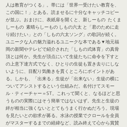
人は教育がつくる」。帯には「世界一受けたい教育を、
この国に！」とある。読ませるに十分なキャッチコピー
が並ぶ。おまけに、表紙扉を開くと、新しーもの たくま
しーもの 素晴らしーもの しもの六太 と「君のために走
り続けたい」との「しもの六太ソング」の歌詞が続く。
ユニークな人の魅力溢れるユニークな本である▼地元福
岡の新聞やテレビで紹介された「しもの式体育」の真骨
頂とは何か。先生が頂点にいて生徒たちに命令を下すと
の上意下達方式でなく、ひとりの生徒も置き去りにしな
いように、目配り気働きを貫くところにポイントがあ
る。しかも、「出来る」生徒が「出来ない」生徒の横に
ついてアシストするという仕組みだ。名付けてスモー
ル・ティーチャー＝ST。これって聞くと、なるほどと思
うものの実際にはそう簡単ではないはず。先生と生徒の
絆が相当に強くないととてもうまく行かぬだろう。現場
を見たいとの欲求が募る。水泳の授業でクロールを全員
がマスターするまでの経緯など、読み終えて心から賞賛