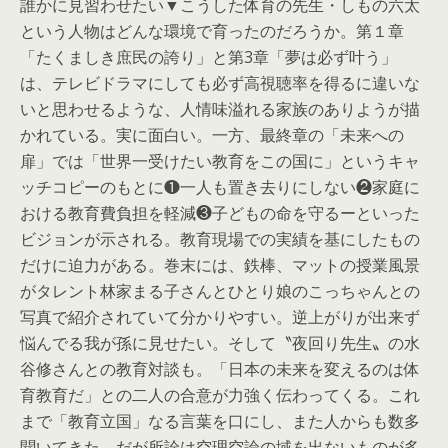
誰かに見習わせたい▼こうした体育の先生・しもの六太
という人物はどんな環境で育ったのだろうか。第１章
「たくましき庶民の誇り」と第3章「夢は必ず叶う」
は、テレビドラマにしても必ず高視聴率を得るに違いな
いと思わせるような、人情味溢れる家族のありようが描
かれている。実に面白い。一方、最終章の「未来への
扉」では「世界一受けたい教育をこの国に」というキャ
ッチコピーのもとに❶一人も置き去りにしない❷家庭に
おける教育費負担を軽減❸子どもの命を守るーといった
ビジョンが示される。教育現場での実績を基にしたもの
だけに迫力がある。巻末には、鉄棒、マットの授業風景
がタレント林家まる子さんとひとり娘のこっちゃんとの
写真で紹介されていて分かりやすい。逆上がりが出来ず
悩んでる我が孫に見せたい。そして〝夜回り先生〟の水
谷修さんとの教育対談も。「日本の未来を変えるのは体
育教育だ」との二人の合意が力強く伝わってくる。これ
まで「教育立国」なる言葉を口にし、また人からも数多
聞いてきた。だが所詮は空理空論の域を出ないものが多